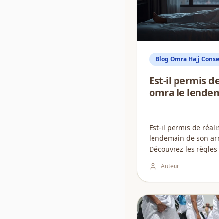
Blog Omra Hajj Consei
Est-il permis de
omra le lendem
Est-il permis de réali
lendemain de son arr
Découvrez les règles
et les conseils des s
Auteur
débuter votre séjour..