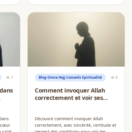
7
Blog Omra Hajj Conseils Spiritualité
8
 dans
Comment invoquer Allah
correctement et voir ses
invocations exaucées ?
dans
Découvre comment invoquer Allah
u cœur
correctement, avec sincérité, certitude et
 salat.
respect des conditions pour voir tes