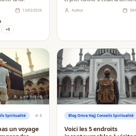
13/03/2026
Auteur
06/
t
+
5
ls Spiritualité
8
Blog Omra Hajj Conseils Spiritualité
pas un voyage
Voici les 5 endroits