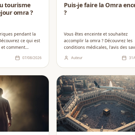
du tourisme
Puis-je faire la Omra enc
jour omra ?
?
toriques pendant la
Vous êtes enceinte et souhaitez
Découvrez ce qui est
accomplir la omra ? Découvrez les
é, et comment
conditions médicales, l'avis des sa
é et découverte lors
islamiques et les précautions essen
07/08/2026
Auteur
31/
pour partir sereinement....