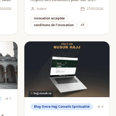
invocations exaucées.
03/2026
Auteur
27/02/2026
invocation acceptée
conditions de l’invocation
+
7
7
Blog Omra Hajj Conseils Spiritualité
4