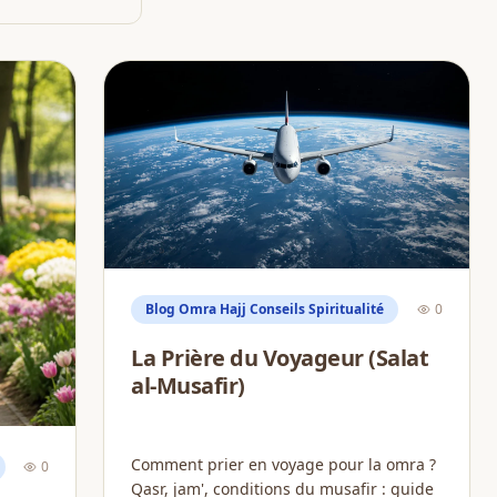
Blog Omra Hajj Conseils Spiritualité
0
La Prière du Voyageur (Salat
al-Musafir)
Comment prier en voyage pour la omra ?
0
Qasr, jam', conditions du musafir : guide