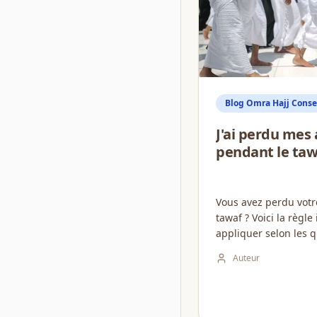
Blog Omra Hajj Consei
J'ai perdu mes 
pendant le tawa
Vous avez perdu vot
tawaf ? Voici la règle
appliquer selon les q
jurisprudence pour n
Auteur
votre omra....