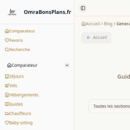
Toggle Sidebar
OmraBonsPlans.fr
Accueil
Blog
Genera
Comparateur
Accueil
Favoris
Recherche
Comparateur
Guid
Séjours
Vols
Hébergements
Guides
Toutes les sections
Chauffeurs
Baby-sitting