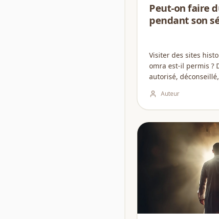
Peut-on faire 
pendant son sé
Visiter des sites his
omra est-il permis ? 
autorisé, déconseill
équilibrer spiritualit
Auteur
de votre séjour....