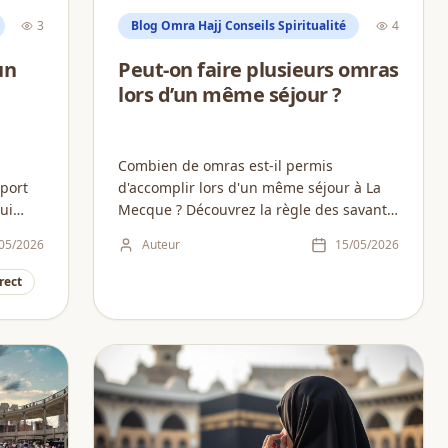
3
Blog Omra Hajj Conseils Spiritualité
4
un
Peut-on faire plusieurs omras
lors d’un même séjour ?
Combien de omras est-il permis
port
d'accomplir lors d'un même séjour à La
ui
Mecque ? Découvrez la règle des savants
ns.
et les conseils pour optimiser votre
05/2026
Auteur
15/05/2026
temps spirituel....
rect