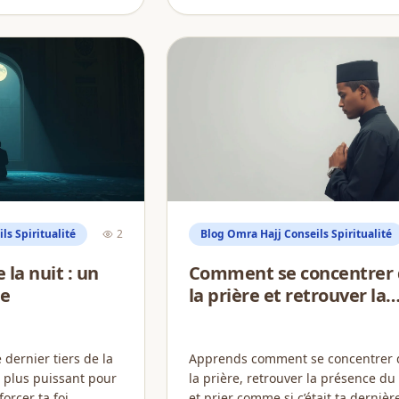
ls Spiritualité
2
Blog Omra Hajj Conseils Spiritualité
 la nuit : un
Comment se concentrer
e
la prière et retrouver la
présence du cœur ?
dernier tiers de la
Apprends comment se concentrer 
e plus puissant pour
la prière, retrouver la présence d
orcer ta foi.
et prier comme si c’était ta dernière