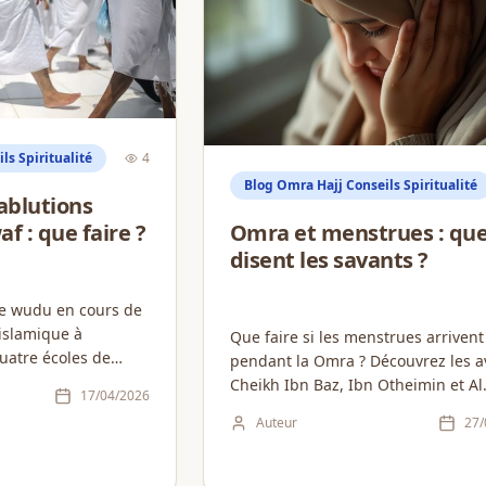
ls Spiritualité
4
Blog Omra Hajj Conseils Spiritualité
ablutions
f : que faire ?
Omra et menstrues : qu
disent les savants ?
re wudu en cours de
 islamique à
Que faire si les menstrues arrivent
uatre écoles de
pendant la Omra ? Découvrez les a
e pas invalider
Cheikh Ibn Baz, Ibn Otheimin et Al
17/04/2026
Fawzan et les règles à connaître.
Auteur
27/