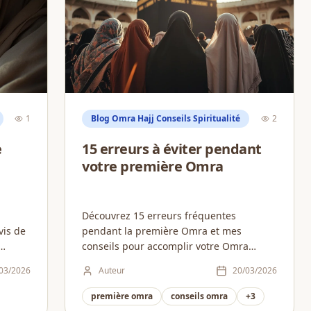
1
Blog Omra Hajj Conseils Spiritualité
2
e
15 erreurs à éviter pendant
votre première Omra
Découvrez 15 erreurs fréquentes
vis de
pendant la première Omra et mes
conseils pour accomplir votre Omra
sereinement et profiter pleinement de ce
03/2026
Auteur
20/03/2026
voyage spirituel....
première omra
conseils omra
+
3