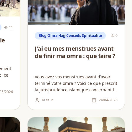
11
Blog Omra Hajj Conseils Spiritualité
0
le
?
J'ai eu mes menstrues avant
de finir ma omra : que faire ?
tement
ci ce
Vous avez vos menstrues avant d'avoir
terminé votre omra ? Voici ce que prescrit
la jurisprudence islamique concernant le
05/2026
tawaf, le sa'i et la coupe des cheveux....
Auteur
24/04/2026