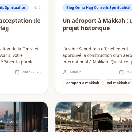
ls Spiritualité
2
Blog Omra Hajj Conseils Spiritualité
'acceptation de
Un aéroport à Makkah : 
Hajj
projet historique
tation de la Omra et
L'Arabie Saoudite a officiellement
oir si votre
approuvé la construction d'un aéro
é ?Avec la paroles
international à Makkah. Quest-ce q
réellement changer pour les pèleri
29/05/2026
Auteur
29/
aeroport a makkah
vol makkah di