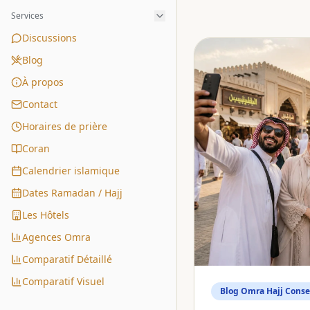
Services
Discussions
Blog
À propos
Contact
Horaires de prière
Coran
Calendrier islamique
Dates Ramadan / Hajj
Les Hôtels
Agences Omra
Comparatif Détaillé
Comparatif Visuel
Blog Omra Hajj Consei