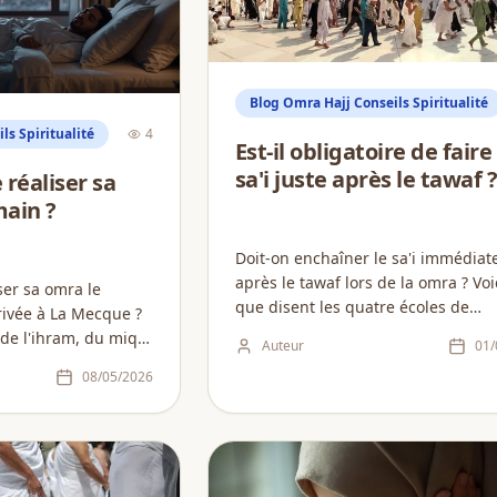
Blog Omra Hajj Conseils Spiritualité
ls Spiritualité
4
Est-il obligatoire de faire 
sa'i juste après le tawaf 
 réaliser sa
ain ?
Doit-on enchaîner le sa'i immédia
après le tawaf lors de la omra ? Voi
ser sa omra le
que disent les quatre écoles de
ivée à La Mecque ?
jurisprudence islamique sur cette
 de l'ihram, du miqat
Auteur
01/
question....
avants pour bien
08/05/2026
..