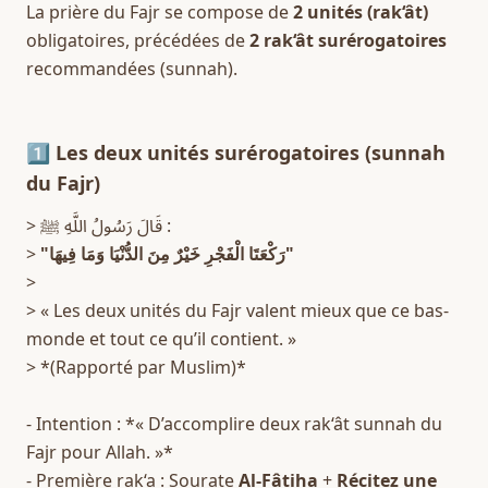
La prière du Fajr se compose de 
2 unités (rak‘ât)
obligatoires, précédées de 
2 rak‘ât surérogatoires
recommandées (sunnah).  
1️⃣ Les deux unités surérogatoires (sunnah 
du Fajr)
> قَالَ رَسُولُ اللَّهِ ﷺ :  
> 
"رَكْعَتَا الْفَجْرِ خَيْرٌ مِنَ الدُّنْيَا وَمَا فِيهَا"
>  
> « Les deux unités du Fajr valent mieux que ce bas-
monde et tout ce qu’il contient. »  
> *(Rapporté par Muslim)*  
- Intention : *« D’accomplire deux rak‘ât sunnah du 
Fajr pour Allah. »*  
- Première rak‘a : Sourate 
Al-Fâtiha
 + 
Récitez une 