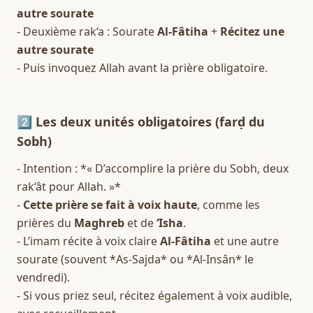
autre sourate
- Deuxième rak‘a : Sourate 
Al-Fâtiha
 + 
Récitez une 
autre sourate
- Puis invoquez Allah avant la prière obligatoire.  
2️⃣ Les deux unités obligatoires (farḍ du 
Sobh)
- Intention : *« D’accomplire la prière du Sobh, deux 
rak‘ât pour Allah. »*  
- 
Cette prière se fait à voix haute
, comme les 
prières du 
Maghreb
 et de 
‘Isha
.  
- L’imam récite à voix claire 
Al-Fâtiha
 et une autre 
sourate (souvent *As-Sajda* ou *Al-Insân* le 
vendredi).  
- Si vous priez seul, récitez également à voix audible, 