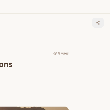
8
vues
ions