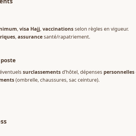
ents
nimum
, 
visa Hajj
, 
vaccinations
 selon règles en vigueur.  
riques
, 
assurance
 santé/rapatriement.
 poste
 éventuels 
surclassements
 d’hôtel, dépenses 
personnelles
ments
 (ombrelle, chaussures, sac ceinture).
ess