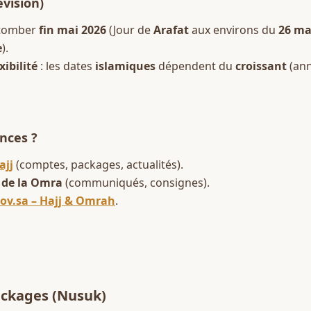
vision)
 tomber 
fin mai 2026
 (Jour de 
Arafat
 aux environs du 
26 ma
e
).  
xibilité
 : les dates 
islamiques
 dépendent du 
croissant
 (ann
nces ?
ajj
 (comptes, packages, actualités).  
t de la Omra
 (communiqués, consignes).  
ov.sa – Hajj & Omrah
.
ackages (
Nusuk
)