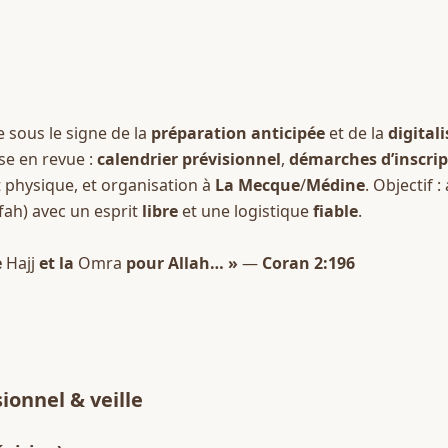
 sous le signe de la 
préparation anticipée
 et de la 
digital
e en revue : 
calendrier prévisionnel
, 
démarches d’inscrip
 physique, et organisation à 
La Mecque
/
Médine
. Objectif :
fah) avec un esprit 
libre
 et une logistique 
fiable
.
 
Hajj
 et la 
Omra
 pour Allah… »
 — 
Coran 2:196
ionnel & veille