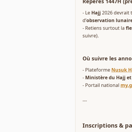
Repères 1447H (pré
- Le 
Hajj
 2026 devrait
d’
observation lunair
- Retiens surtout la 
fle
suivre).
Où suivre les anno
- Plateforme 
Nusuk H
- 
Ministère du Hajj e
- Portail national 
my.g
---
Inscriptions & p