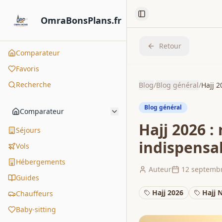
Toggle Sidebar
OmraBonsPlans.fr
Retour
Comparateur
Favoris
Recherche
Blog
/
Blog général
/
Hajj 2
Blog général
Comparateur
Hajj 2026 :
Séjours
indispensa
Vols
Hébergements
Auteur
12 septemb
Guides
Hajj 2026
Hajj 
Chauffeurs
Baby-sitting