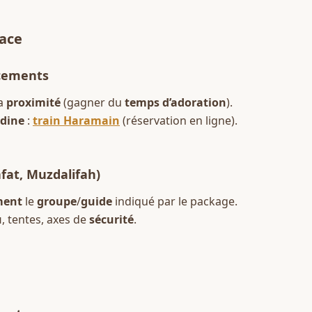
lace
acements
a 
proximité
 (gagner du 
temps d’adoration
).  
dine
 : 
train Haramain
 (réservation en ligne).
fat, Muzdalifah)
ment
 le 
groupe
/
guide
 indiqué par le package.  
u
, tentes, axes de 
sécurité
.