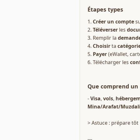
Étapes types
1. 
Créer un compte
 s
2. 
Téléverser
 les 
docu
3. Remplir la 
demand
4. 
Choisir
 ta 
catégori
5. 
Payer
 (eWallet, car
6. Télécharger les 
con
Que comprend un p
- 
Visa
, 
vols
, 
hébergem
Mina/Arafat/Muzdal
> Astuce : prépare tôt
---