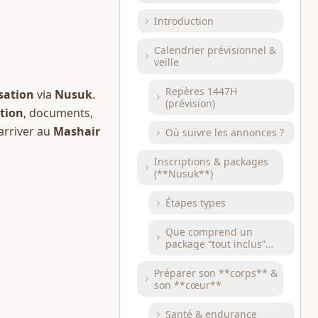
inscriptions **Nusuk**,
logistique)
Introduction
Calendrier prévisionnel &
veille
Repères 1447H
isation
 via 
Nusuk
. 
(prévision)
tion
, documents, 
 arriver au 
Mashair
Où suivre les annonces ?
Inscriptions & packages
(**Nusuk**)
Étapes types
Que comprend un
package “tout inclus”
(exemples)
Préparer son **corps** &
son **cœur**
Santé & endurance