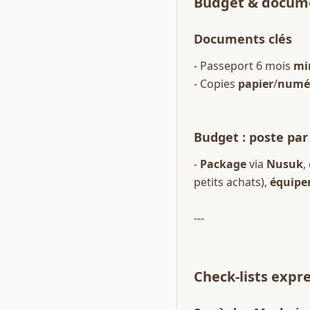
Budget & docum
Documents clés
- Passeport 6 mois 
mi
- Copies 
papier
/
numé
Budget : poste par
- 
Package
 via 
Nusuk
,
petits achats), 
équipe
---
Check-lists expr