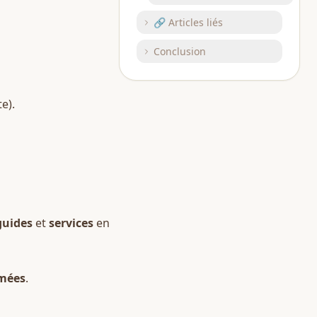
🔗 Articles liés
Conclusion
e).  
guides
 et 
services
 en 
imées
.