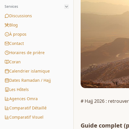
Services
Discussions
Blog
À propos
Contact
Horaires de prière
Coran
Calendrier islamique
Dates Ramadan / Hajj
Les Hôtels
Agences Omra
# Hajj 2026 : retrouve
Comparatif Détaillé
Comparatif Visuel
Guide complet
 (