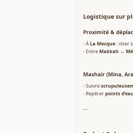
Logistique sur p
Proximité & dépl
- À 
La Mecque
 : viser l
- Entre 
Makkah ↔ Mé
Mashair (Mina, Ara
- Suivre 
scrupuleuse
- Repérer 
points d’ea
---