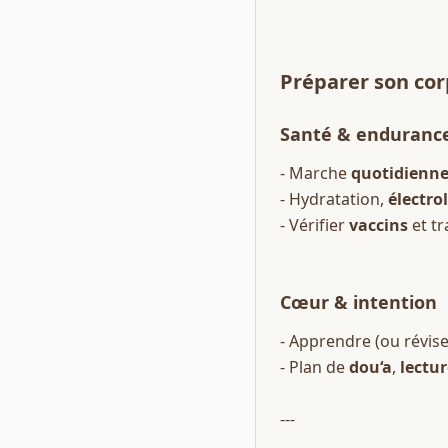
Préparer son 
cor
Santé & enduranc
- Marche 
quotidienn
- Hydratation, 
électro
- Vérifier 
vaccins
 et t
Cœur & intention
- Apprendre (ou réviser
- Plan de 
dou‘a
, 
lectur
---