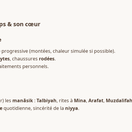
ps
 & son 
cœur
e
e
 progressive (montées, chaleur simulée si possible).  
lytes
, chaussures 
rodées
.  
raitements personnels.
) les 
manāsik
 : 
Talbiyah
, rites à 
Mina
, 
Arafat
, 
Muzdalifa
e
 quotidienne, sincérité de la 
niyya
.