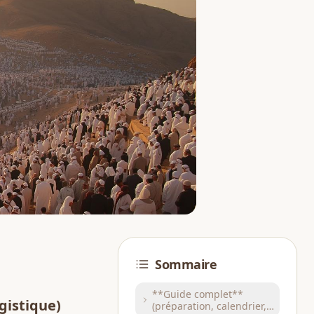
Sommaire
**Guide complet**
ogistique)
(préparation, calendrier,