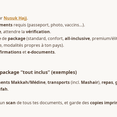
ur 
Nusuk Hajj
.  
ments
 requis (passeport, photo, vaccins…).  
e
, attendre la 
vérification
.  
e
 de 
package
 (standard, confort, 
all-inclusive
, premium/élit
te, modalités propres à ton pays).  
firmations
 et 
e-documents
.
ackage “tout inclus” (exemples)
ents
Makkah/Médine
, 
transports
 (incl. 
Mashair
), 
repas
, 
ifah
.
 un 
scan
 de tous tes documents, et garde des 
copies impr