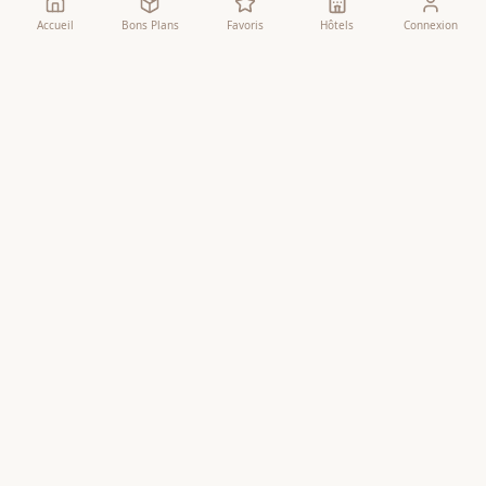
Accueil
Bons Plans
Favoris
Hôtels
Connexion
Comparateur
Agences
Comparateur Omra
Liste des Agences
Bons Plans
Comparatif Détaillé
Mes Favoris
Comparatif Visuel
Recherche
Outils Islamiques
Informations
Horaires de Prière
Blog