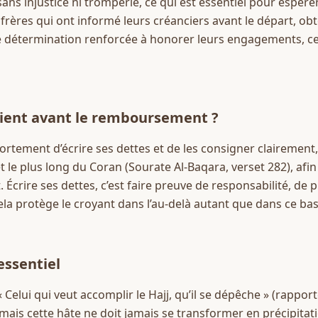
ns injustice ni tromperie, ce qui est essentiel pour espérer u
ères qui ont informé leurs créanciers avant le départ, obte
 détermination renforcée à honorer leurs engagements, ce q
rvient avant le remboursement ?
ement d’écrire ses dettes et de les consigner clairement, com
 le plus long du Coran (Sourate Al-Baqara, verset 282), afin d
. Écrire ses dettes, c’est faire preuve de responsabilité, de p
cela protège le croyant dans l’au-delà autant que dans ce b
essentiel
ais cette hâte ne doit jamais se transformer en précipitation