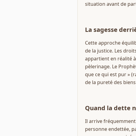
situation avant de part
La sagesse derri
Cette approche équilib
de la justice. Les droi
appartient en réalité 
pèlerinage. Le Prophète ﷺ a rappelé ce principe fondamental en disant : « Allah est Pur et 
que ce qui est pur » (
de la pureté des biens 
Quand la dette n
Il arrive fréquemment 
personne endettée, par