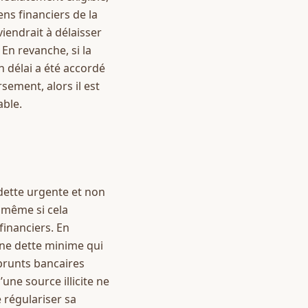
s financiers de la 
viendrait à délaisser 
En revanche, si la 
 délai a été accordé 
ement, alors il est 
able.
dette urgente et non 
 même si cela 
inanciers. En 
une dette minime qui 
prunts bancaires 
ne source illicite ne 
régulariser sa 