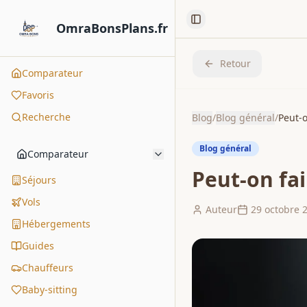
Toggle Sidebar
OmraBonsPlans.fr
Retour
Comparateur
Favoris
Recherche
Blog
/
Blog général
/
Peut-o
Blog général
Comparateur
Peut-on fai
Séjours
Vols
Auteur
29 octobre 
Hébergements
Guides
Chauffeurs
Baby-sitting