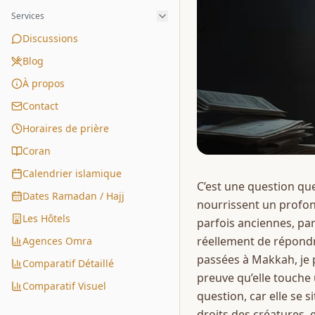
Services
Discussions
Blog
À propos
Contact
Horaires de prière
Coran
Calendrier islamique
C’est une question que
Dates Ramadan / Hajj
nourrissent un profond 
Les Hôtels
parfois anciennes, par
réellement de répondr
Agences Omra
passées à Makkah, je 
Comparatif Détaillé
preuve qu’elle touche 
Comparatif Visuel
question, car elle se s
droits des créatures, 