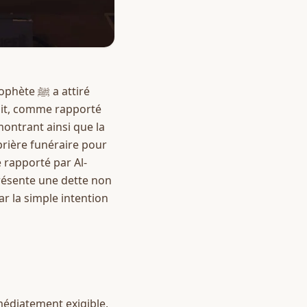
a attiré 
 dit, comme rapporté 
montrant ainsi que la 
prière funéraire pour 
 rapporté par Al-
résente une dette non 
r la simple intention 
mmédiatement exigible, 