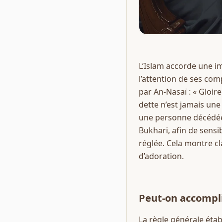
L’Islam accorde une impo
l’attention de ses com
par An-Nasaï : « Gloire
dette n’est jamais une 
une personne décédée 
Bukhari, afin de sens
réglée. Cela montre cl
d’adoration.
Peut-on accomplir
La règle générale établ