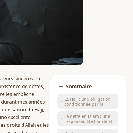
sœurs sincères qui 
Sommaire
existence de dettes, 
ère les empêche 
Le Hajj : une obligation
s durant mes années 
conditionnée par la
que saison du Hajj, 
capacité réelle
La dette en Islam : une
ne excellente 
responsabilité lourde et
s droits d’Allah et les 
sérieuse
ules, soit à une 