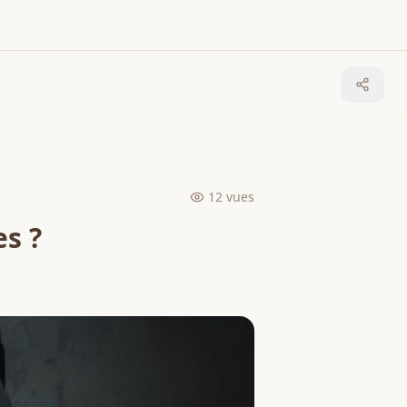
12
vues
es ?