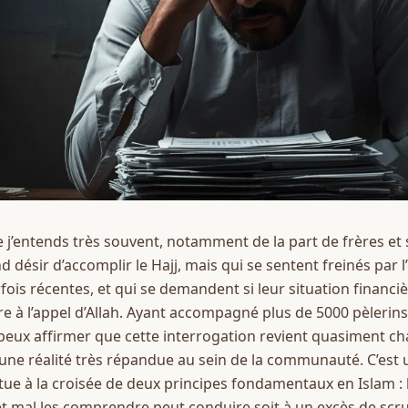
 j’entends très souvent, notamment de la part de frères et 
désir d’accomplir le Hajj, mais qui se sentent freinés par l’
fois récentes, et qui se demandent si leur situation financi
e à l’appel d’Allah. Ayant accompagné plus de 5000 pèlerin
peux affirmer que cette interrogation revient quasiment cha
une réalité très répandue au sein de la communauté. C’est u
itue à la croisée de deux principes fondamentaux en Islam : le
et mal les comprendre peut conduire soit à un excès de scrup