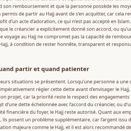
nd son remboursement et que la personne possède les moyen
as permis de partir au Hajj avant de s’en acquitter, car cela re
it d’un acte d’adoration, ce qui n’est pas accepté en Islam. 
que le créancier a explicitement donné son accord, ou qu’un
le voyage au Hajj ne compromet pas la capacité de rembours
Hajj, à condition de rester honnête, transparent et respons
quand partir et quand patienter
ieurs situations se présentent. Lorsqu’une personne a une 
impérativement régler cette dette avant d’envisager le Hajj,
on projet, car la priorité reste le respect des engagements f
agit d’une dette échelonnée avec l’accord du créancier, ou d’
lité financière du foyer, le Hajj reste autorisé. Quant aux em
 ils posent un problème supplémentaire, car l’argent issu d’u
ation majeure comme le Hajj, et il est alors recommandé de 