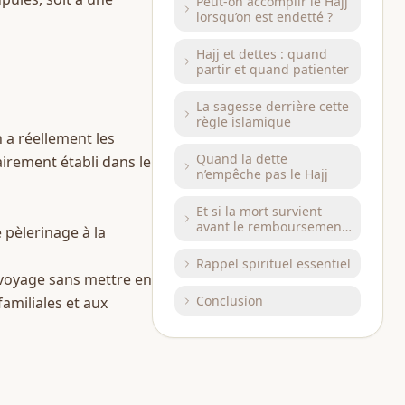
Peut-on accomplir le Hajj
lorsqu’on est endetté ?
Hajj et dettes : quand
partir et quand patienter
La sagesse derrière cette
règle islamique
n a réellement les 
Quand la dette
n’empêche pas le Hajj
Et si la mort survient
avant le remboursement
 pèlerinage à la 
?
Rappel spirituel essentiel
e voyage sans mettre en 
Conclusion
amiliales et aux 