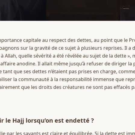
rtance capitale au respect des dettes, au point que le Prophète ﷺ 
pagnons sur la gravité de ce sujet à plusieurs reprises. Il a
 à Allah, quelle sévérité a été révélée au sujet de la dette », 
affaire anodine. Il allait même jusqu’à refuser de diriger la 
tant que ses dettes n’étaient pas prises en charge, comme
ibiliser la communauté à la responsabilité immense que rep
airement que les droits des créatures ne sont pas effacés pa
 le Hajj lorsqu’on est endetté ?
ie par les savants est claire et équilibrée. Si la dette est i