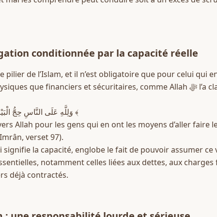
igation conditionnée par la capacité réelle
 pilier de l’Islam, et il n’est obligatoire que pour celui qui e
e financiers et sécuritaires, comme Allah ﷻ l’a clairement établi dans le 
﴿ وَلِلَّهِ عَلَى النَّاسِ حِجُّ الْبَيْتِ مَنِ اسْتَطَاعَ إِلَيْهِ سَبِيلًا ﴾  
vers Allah pour les gens qui en ont les moyens d’aller faire le
Imrân, verset 97).  
ui signifie la capacité, englobe le fait de pouvoir assumer c
ssentielles, notamment celles liées aux dettes, aux charges f
s déjà contractés.
 : une responsabilité lourde et sérieuse