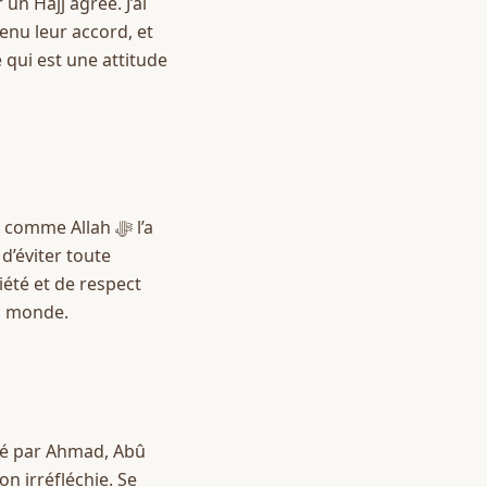
n Hajj agréé. J’ai 
nu leur accord, et 
ui est une attitude 
me Allah ﷻ l’a 
’éviter toute 
iété et de respect 
as monde.
 irréfléchie. Se 