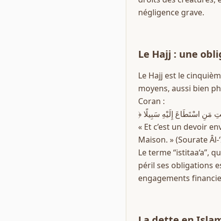
négligence grave.
Le Hajj : une obl
Le Hajj est le cinquième
moyens, aussi bien physiques qu
Coran :  
« Et c’est un devoir en
Maison. » (Sourate Âl-‘
Le terme “istitaa‘a”, q
péril ses obligations e
engagements financier
La dette en Islam