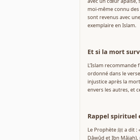
avec un cœur apaisé, sa
moi-même connu des fr
sont revenus avec une
exemplaire en Islam.
Et si la mort su
L’Islam recommande fort
ordonné dans le verset
injustice après la mort
envers les autres, et 
Rappel spirituel 
Le Prophète ﷺ a dit : « Celui qui veut accomplir le Hajj, qu’il se dépêche » (rapporté par Ahmad, Abû 
Dâwûd et Ibn Mâjah), m