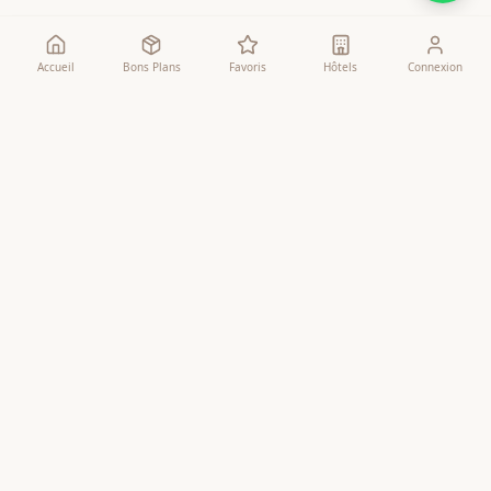
Accueil
Bons Plans
Favoris
Hôtels
Connexion
Comparateur
Agences
Comparateur Omra
Liste des Agences
Bons Plans
Comparatif Détaillé
Mes Favoris
Comparatif Visuel
Recherche