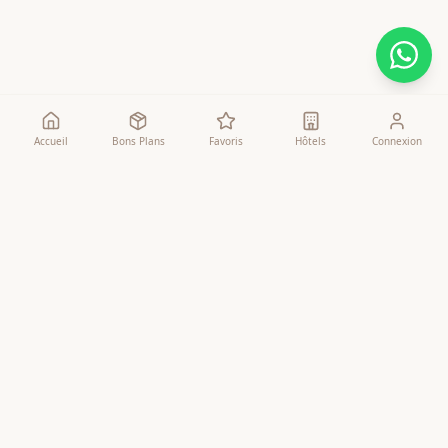
Accueil
Bons Plans
Favoris
Hôtels
Connexion
Comparateur
Agences
Comparateur Omra
Liste des Agences
Bons Plans
Comparatif Détaillé