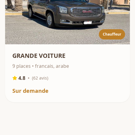
Chauffeur
GRANDE VOITURE
9 places • francais, arabe
4.8
•
(
62
avis)
Sur demande