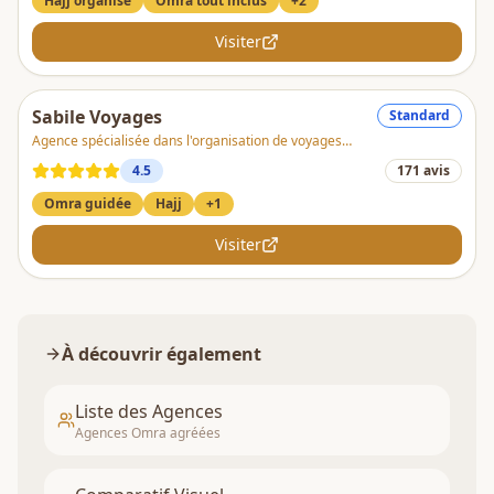
Hajj organisé
Omra tout inclus
+
2
Visiter
Sabile Voyages
Standard
Agence spécialisée dans l'organisation de voyages
spirituels
4.5
171
avis
Omra guidée
Hajj
+
1
Visiter
À découvrir également
Liste des Agences
Agences Omra agréées