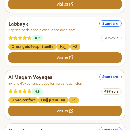
Visiter
Labbayk
Standard
Agence parisienne d'excellence avec note
exceptionnelle 4.9/5 et forte dimension spirituelle
4.9
208
avis
Omra guidée spirituelle
Hajj
+
2
Visiter
Al Maqam Voyages
Standard
8+ ans d'expérience avec formules tout inclus
4.9
497
avis
Omra confort
Hajj premium
+
1
Visiter