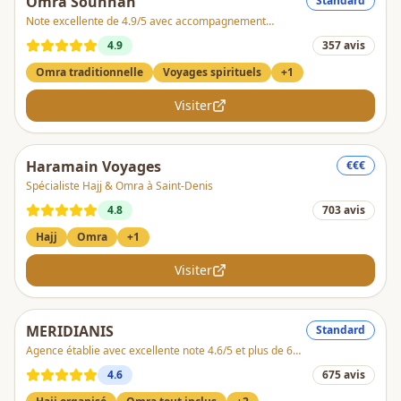
Omra Sounnah
Standard
Note excellente de 4.9/5 avec accompagnement
personnalisé
4.9
357
avis
Omra traditionnelle
Voyages spirituels
+
1
Visiter
Haramain Voyages
€€€
Spécialiste Hajj & Omra à Saint-Denis
4.8
703
avis
Hajj
Omra
+
1
Visiter
MERIDIANIS
Standard
Agence établie avec excellente note 4.6/5 et plus de 600
avis clients satisfaits
4.6
675
avis