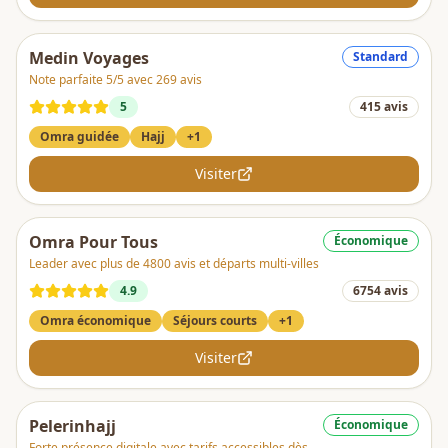
Medin Voyages
Standard
Note parfaite 5/5 avec 269 avis
5
415
avis
Omra guidée
Hajj
+
1
Visiter
Omra Pour Tous
Économique
Leader avec plus de 4800 avis et départs multi-villes
4.9
6754
avis
Omra économique
Séjours courts
+
1
Visiter
Pelerinhajj
Économique
Forte présence digitale avec tarifs accessibles dès