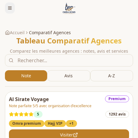
Accueil
Comparatif Agences
Tableau Comparatif Agences
Comparez les meilleures agences : notes, avis et services
Note
Avis
A-Z
Al Sirate Voyage
Premium
Note parfaite 5/5 avec organisation d'excellence
5
1292
avis
Omra premium
Hajj VIP
+
1
Visiter