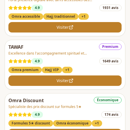
999€
4.9
1931
avis
Omra accessible
Hajj traditionnel
+
1
Visiter
TAWAF
Premium
Excellence dans l'accompagnement spirituel et
l'organisation
4.9
1649
avis
Omra premium
Hajj VIP
+
1
Visiter
Omra Discount
Économique
Spécialiste des prix discount sur formules 5★
4.9
174
avis
Formules 5★ discount
Omra économique
+
1