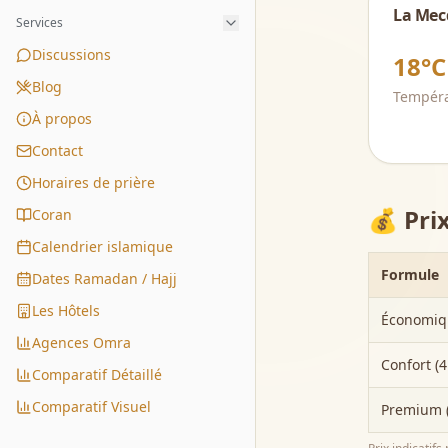
La Mec
Services
Discussions
18°C
Blog
Tempér
À propos
Contact
Horaires de prière
💰 Pri
Coran
Calendrier islamique
Formule
Dates Ramadan / Hajj
Les Hôtels
Économiq
Agences Omra
Confort (
Comparatif Détaillé
Comparatif Visuel
Premium 