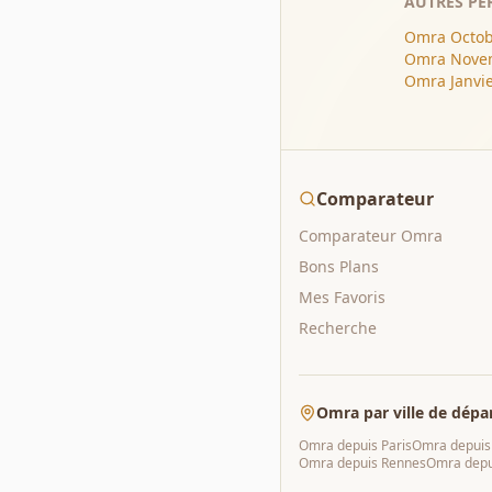
AUTRES PÉ
Omra
Octob
Omra
Nove
Omra
Janvi
Comparateur
Comparateur Omra
Bons Plans
Mes Favoris
Recherche
Omra par ville de dépa
Omra depuis
Paris
Omra depui
Omra depuis
Rennes
Omra dep