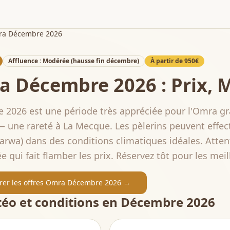
a Décembre 2026
Affluence :
Modérée (hausse fin décembre)
À partir de
950€
ra
Décembre 2026
: Prix, 
 2026 est une période très appréciée pour l'Omra gr
— une rareté à La Mecque. Les pèlerins peuvent effectu
arwa) dans des conditions climatiques idéales. Attent
e qui fait flamber les prix. Réservez tôt pour les meill
er les offres Omra
Décembre 2026
→
téo et conditions en
Décembre 2026