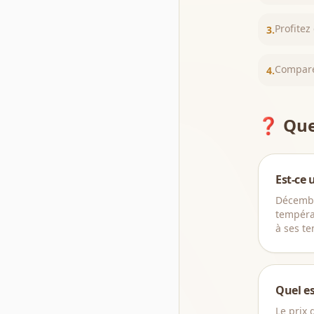
Profitez
3
.
Comparez
4
.
❓ Ques
Est-ce 
Décembr
tempéra
à ses te
Quel es
Le prix 