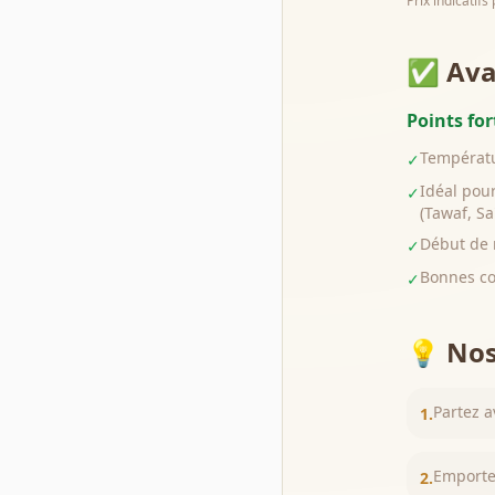
Prix indicatif
✅ Avan
Points for
Températur
✓
Idéal pou
✓
(Tawaf, Sa'
Début de 
✓
Bonnes co
✓
💡 Nos
Partez a
1
.
Emporte
2
.