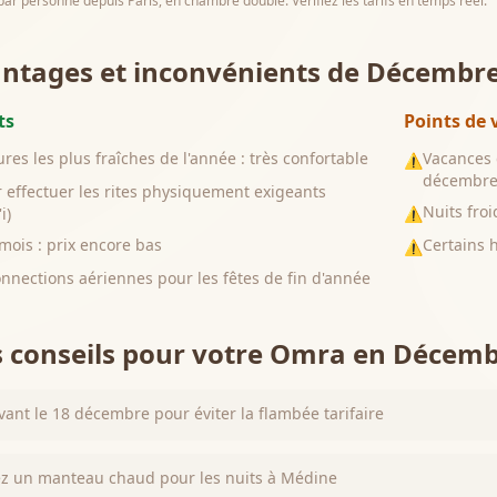
s par personne depuis Paris, en chambre double. Vérifiez les tarifs en temps réel.
tages et inconvénients de
Décembre
ts
Points de 
es les plus fraîches de l'année : très confortable
Vacances 
⚠
décembr
r effectuer les rites physiquement exigeants
Nuits fro
i)
⚠
mois : prix encore bas
Certains 
⚠
nnections aériennes pour les fêtes de fin d'année
 conseils pour votre Omra en
Décemb
vant le 18 décembre pour éviter la flambée tarifaire
z un manteau chaud pour les nuits à Médine