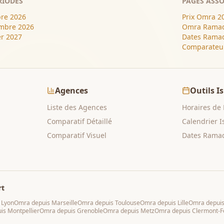
RIODES
PAGES ASSO
re 2026
Prix Omra 2
mbre 2026
Omra Ramad
er 2027
Dates Ramad
Comparateu
Agences
Outils I
Liste des Agences
Horaires de 
Comparatif Détaillé
Calendrier 
Comparatif Visuel
Dates Ramad
rt
s
Lyon
Omra depuis
Marseille
Omra depuis
Toulouse
Omra depuis
Lille
Omra depui
uis
Montpellier
Omra depuis
Grenoble
Omra depuis
Metz
Omra depuis
Clermont-F