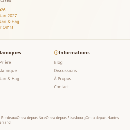
CIÉES
026
an 2027
an & Hajj
r Omra
slamiques
Informations
Prière
Blog
Islamique
Discussions
an & Hajj
À Propos
Contact
s
Bordeaux
Omra depuis
Nice
Omra depuis
Strasbourg
Omra depuis
Nantes
errand