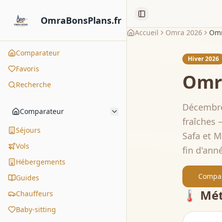
Toggle Sidebar
OmraBonsPlans.fr
Accueil
Omra 2026
Omr
Comparateur
Hiver 2026
Favoris
Om
Recherche
Décembre
Comparateur
fraîches 
Séjours
Safa et M
Vols
fin d'anné
Hébergements
Compar
Guides
🌡️ Mé
Chauffeurs
Baby-sitting