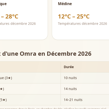
que
Médine
 – 28°C
12°C – 25°C
atures
décembre
2026
Températures
décembre
2026
x d'une Omra en
Décembre 2026
Durée
ue (3★)
10 nuits
4★)
14 nuits
(5★)
14–21 nuits