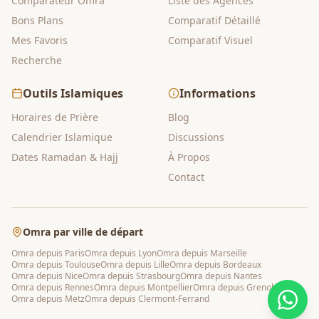
Comparateur Omra
Liste des Agences
Bons Plans
Comparatif Détaillé
Mes Favoris
Comparatif Visuel
Recherche
Outils Islamiques
Informations
Horaires de Prière
Blog
Calendrier Islamique
Discussions
Dates Ramadan & Hajj
À Propos
Contact
Omra par ville de départ
Omra depuis
Paris
Omra depuis
Lyon
Omra depuis
Marseille
Omra depuis
Toulouse
Omra depuis
Lille
Omra depuis
Bordeaux
Omra depuis
Nice
Omra depuis
Strasbourg
Omra depuis
Nantes
Omra depuis
Rennes
Omra depuis
Montpellier
Omra depuis
Grenoble
Omra depuis
Metz
Omra depuis
Clermont-Ferrand