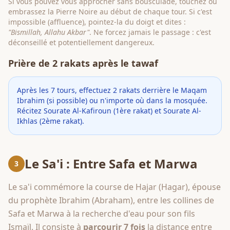
Si vous pouvez vous approcher sans bousculade, touchez ou
embrassez la Pierre Noire au début de chaque tour. Si c'est
impossible (affluence), pointez-la du doigt et dites :
"Bismillah, Allahu Akbar"
. Ne forcez jamais le passage : c'est
déconseillé et potentiellement dangereux.
Prière de 2 rakats après le tawaf
Après les 7 tours, effectuez 2 rakats derrière le Maqam
Ibrahim (si possible) ou n'importe où dans la mosquée.
Récitez Sourate Al-Kafiroun (1ère rakat) et Sourate Al-
Ikhlas (2ème rakat).
Le Sa'i : Entre Safa et Marwa
3
Le sa'i commémore la course de Hajar (Hagar), épouse
du prophète Ibrahim (Abraham), entre les collines de
Safa et Marwa à la recherche d'eau pour son fils
Ismaïl. Il consiste à
parcourir 7 fois
la distance entre