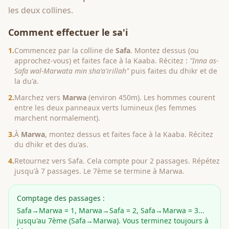
les deux collines.
Comment effectuer le sa'i
1.
Commencez par la colline de
Safa
. Montez dessus (ou
approchez-vous) et faites face à la Kaaba. Récitez :
"Inna as-
Safa wal-Marwata min sha'a'irillah"
puis faites du dhikr et de
la du'a.
2.
Marchez vers
Marwa
(environ 450m). Les hommes courent
entre les deux panneaux verts lumineux (les femmes
marchent normalement).
3.
À
Marwa
, montez dessus et faites face à la Kaaba. Récitez
du dhikr et des du'as.
4.
Retournez vers Safa. Cela compte pour 2 passages. Répétez
jusqu'à 7 passages. Le 7ème se termine à Marwa.
Comptage des passages :
Safa→Marwa = 1, Marwa→Safa = 2, Safa→Marwa = 3...
jusqu'au 7ème (Safa→Marwa). Vous terminez toujours à