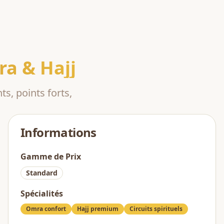
a & Hajj
ts, points forts,
Informations
Gamme de Prix
Standard
Spécialités
Omra confort
Hajj premium
Circuits spirituels